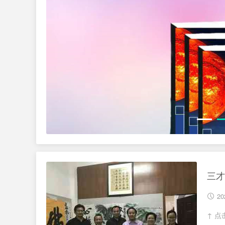
三才
20
↑ 