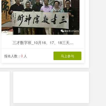
三才数字班_10月16、17、18三天....
0
报名人数：
人
马上参与
、