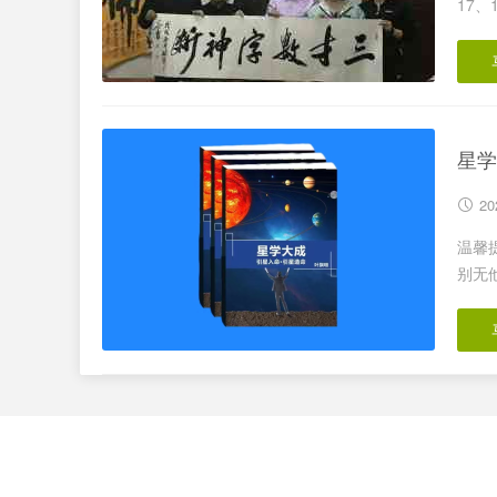
17、
星学
20
温馨提
别无他