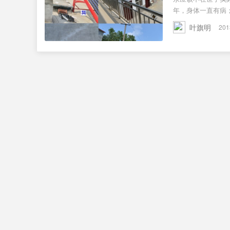
年，身体一直有病；3 
叶旗明
201