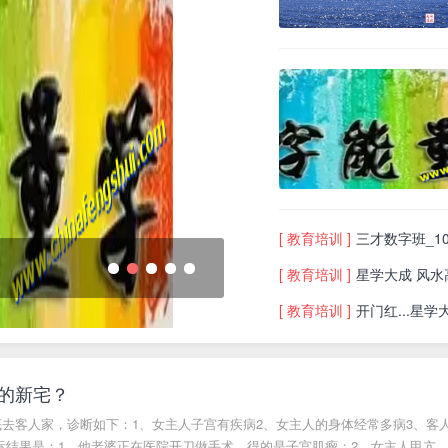
[ 教育培训 ]
三才数字班_10月
数字能量学是骗局吗？
[ 教育培训 ]
星学大成 风水高
1
2
3
4
5
[ 教育培训 ]
开门红...星学
的新宅？
月底去客人家，诊断如下：1、女主人子宫有疾病2、女主人的身体经常多病3、客
际结果是：1、他老婆正在医院开刀做手术，得的是子宫肌瘤；2、女主人甲亢