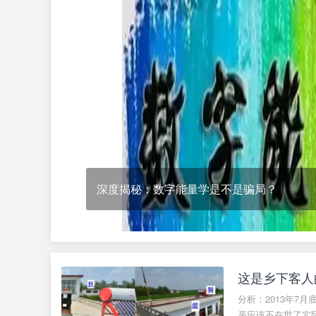
文
化
研
究
院
深度揭秘：数字能量学是不是骗局？
这是乡下客人
分析：2013年7
亲应该不在世了实