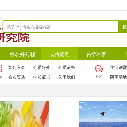
搜
帖子
好名好前程
成功案例
易学名家
如何入会
会员好处
会员证书
住宅别墅
息
会员资质
学员证书
关于我们
社区
阴宅墓地