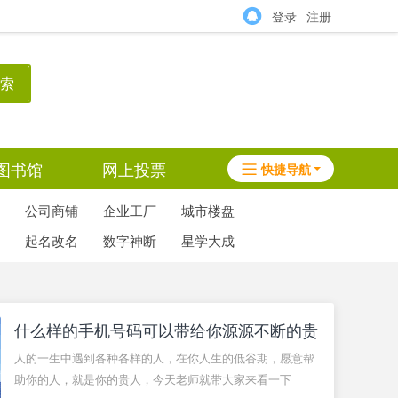
登录
注册
索
图书馆
网上投票
快捷导航
公司商铺
企业工厂
城市楼盘
起名改名
数字神断
星学大成
什么样的手机号码可以带给你源源不断的贵
人
人的一生中遇到各种各样的人，在你人生的低谷期，愿意帮
助你的人，就是你的贵人，今天老师就带大家来看一下