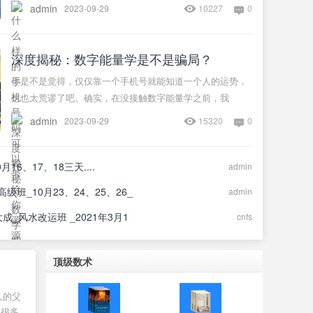
admin
2023-09-29
10227
0
深度揭秘：数字能量学是不是骗局？
你是不是觉得，仅仅靠一个手机号就能知道一个人的运势，
这也太荒谬了吧。确实，在没接触数字能量学之前，我
admin
2023-09-29
15320
0
16、17、18三天....
admin
级班_10月23、24、25、26_
admin
大成_风水改运班 _2021年3月1
cnfs
顶级数术
人的父
，很多