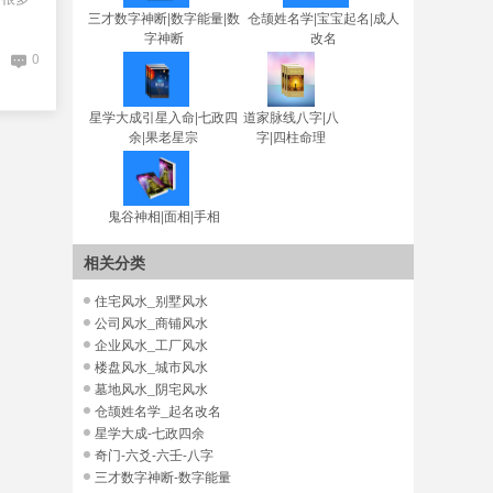
三才数字神断|数字能量|数
仓颉姓名学|宝宝起名|成人
字神断
改名
0
星学大成引星入命|七政四
道家脉线八字|八
余|果老星宗
字|四柱命理
鬼谷神相|面相|手相
相关分类
住宅风水_别墅风水
公司风水_商铺风水
企业风水_工厂风水
楼盘风水_城市风水
墓地风水_阴宅风水
仓颉姓名学_起名改名
星学大成-七政四余
奇门-六爻-六壬-八字
三才数字神断-数字能量