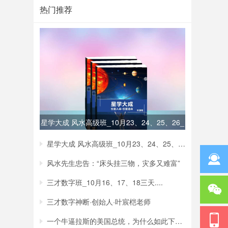
热门推荐
星学大成 风水高级班_10月23、24、25、26_
星学大成 风水高级班_10月23、24、25、26_
风水先生忠告：“床头挂三物，灾多又难富”
三才数字班_10月16、17、18三天....
三才数字神断·创始人·叶宸桤老师
一个牛逼拉斯的美国总统，为什么如此下场？