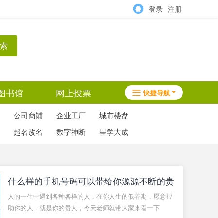
登录
注册
索
图书馆
网上投票
快捷导航
公司商铺
企业工厂
城市楼盘
起名改名
数字神断
星学大成
什么样的手机号码可以带给你源源不断的贵
人
人的一生中遇到各种各样的人，在你人生的低谷期，愿意帮
助你的人，就是你的贵人，今天老师就带大家来看一下