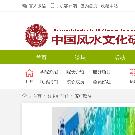
官方微信
手机客户端
设为首页
收藏本站
首页
论坛
活动
学院介绍
院长介绍
服务项目
门户
联系我们
核心成员
会员好处
信
首页
好名好前程
五行取名
中
国
›
›
›
风
水