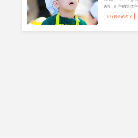
9画；舡字的繁体字舡
五行属金的名字