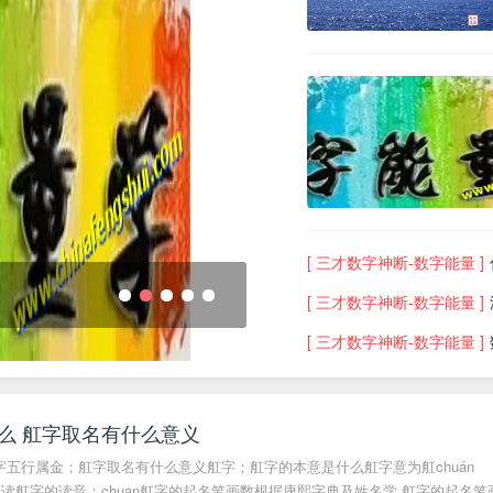
[ 三才数字神断-数字能量 ]
数字能量学是骗局吗？
[ 三才数字神断-数字能量 ]
1
2
3
4
5
[ 三才数字神断-数字能量 ]
么 舡字取名有什么意义
五行属金；舡字取名有什么意义舡字；舡字的本意是什么舡字意为舡chuán
么读舡字的读音：chuan舡字的起名笔画数根据康熙字典及姓名学 舡字的起名笔