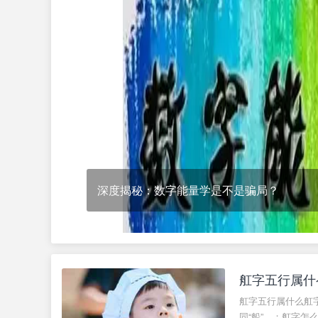
文
化
研
究
院
不是骗局？
舡字五行属什
舡字五行属什么舡字
同“船”。；舡字怎