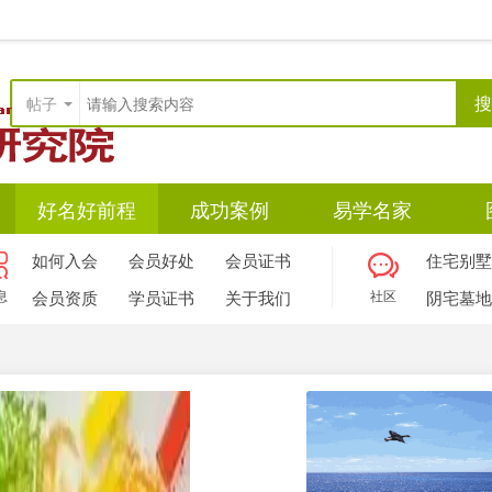
搜
帖子
好名好前程
成功案例
易学名家
如何入会
会员好处
会员证书
住宅别墅
息
会员资质
学员证书
关于我们
社区
阴宅墓地