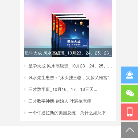
星学大成 风水高级班_10月23、24、25、26_
星学大成 风水高级班_10月23、24、25、26_
风水先生忠告：“床头挂三物，灾多又难富”
三才数字班_10月16、17、18三天....
三才数字神断·创始人·叶宸桤老师
一个牛逼拉斯的美国总统，为什么如此下场？