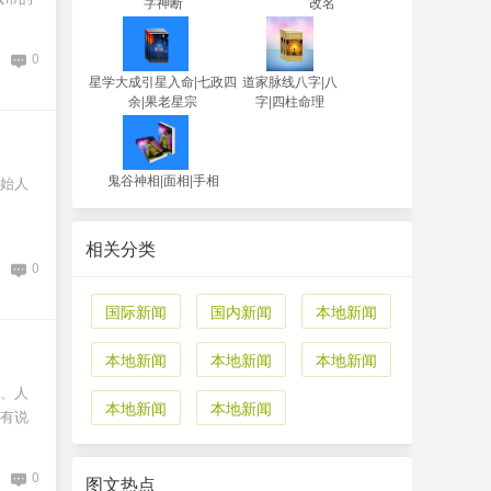
字神断
改名
0
星学大成引星入命|七政四
道家脉线八字|八
余|果老星宗
字|四柱命理
鬼谷神相|面相|手相
始人
相关分类
0
国际新闻
国内新闻
本地新闻
本地新闻
本地新闻
本地新闻
、人
本地新闻
本地新闻
有说
0
图文热点