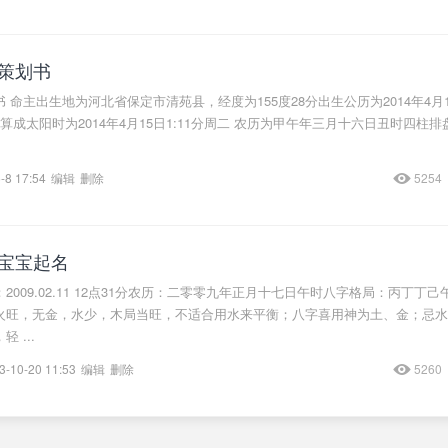
策划书
 命主出生地为河北省保定市清苑县，经度为155度28分出生公历为2014年4月
)换算成太阳时为2014年4月15日1:11分周二 农历为甲午年三月十六日丑时四柱
-8 17:54
编辑
删除
5254
宝宝起名
2009.02.11 12点31分农历：二零零九年正月十七日午时八字格局：丙丁丁己
火旺，无金，水少，木局当旺，不适合用水来平衡；八字喜用神为土、金；忌水
 ...
3-10-20 11:53
编辑
删除
5260