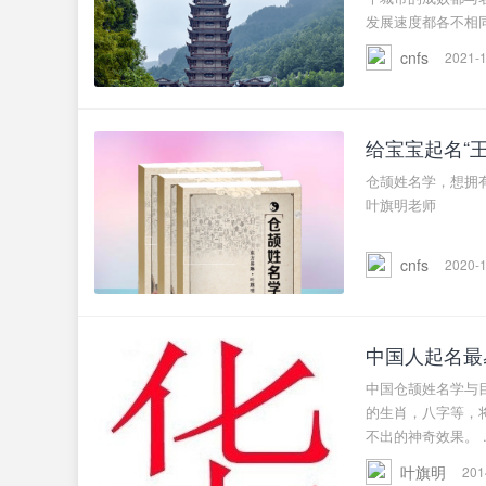
发展速度都各不相同 
cnfs
2021-1
给宝宝起名“王
仓颉姓名学，想拥
叶旗明老师
cnfs
2020-1
中国人起名最
中国仓颉姓名学与
的生肖，八字等，
不出的神奇效果。 ..
叶旗明
201