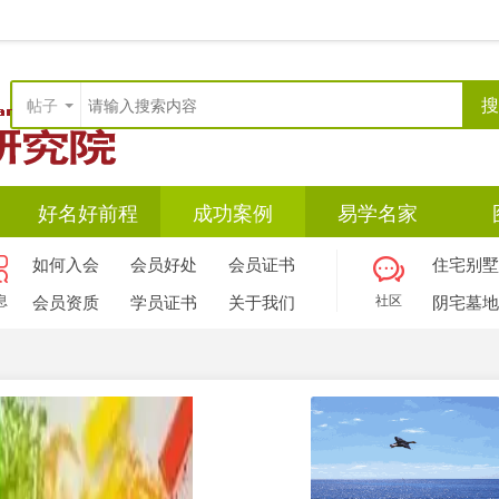
搜
帖子
好名好前程
成功案例
易学名家
如何入会
会员好处
会员证书
住宅别墅
息
会员资质
学员证书
关于我们
社区
阴宅墓地