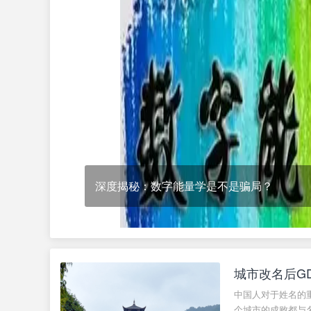
文
化
研
究
院
数字能量学是骗局吗？
城市改名后G
中国人对于姓名的
个城市的成败都与