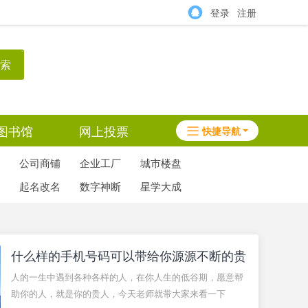
登录
注册
索
图书馆
网上投票
快捷导航
公司商铺
企业工厂
城市楼盘
起名改名
数字神断
星学大成
什么样的手机号码可以带给你源源不断的贵
人
人的一生中遇到各种各样的人，在你人生的低谷期，愿意帮
助你的人，就是你的贵人，今天老师就带大家来看一下