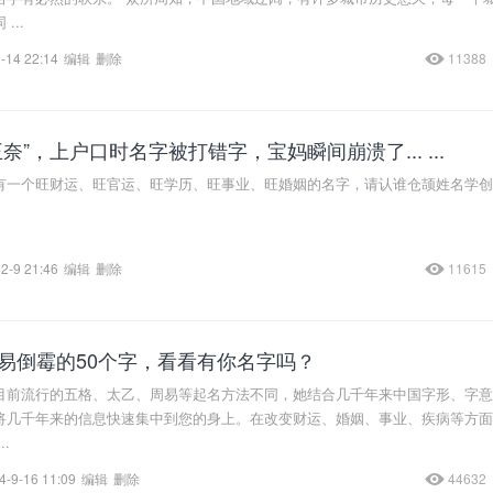
...
-14 22:14
编辑
删除
11388
奈”，上户口时名字被打错字，宝妈瞬间崩溃了... ...
有一个旺财运、旺官运、旺学历、旺事业、旺婚姻的名字，请认谁仓颉姓名学创
2-9 21:46
编辑
删除
11615
易倒霉的50个字，看看有你名字吗？
目前流行的五格、太乙、周易等起名方法不同，她结合几千年来中国字形、字意
将几千年来的信息快速集中到您的身上。在改变财运、婚姻、事业、疾病等方面
.
4-9-16 11:09
编辑
删除
44632