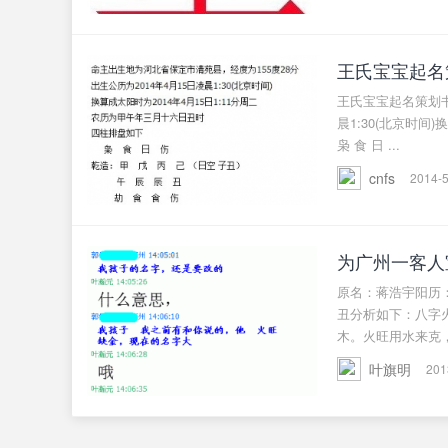
王氏宝宝起名
王氏宝宝起名策划书
晨1:30(北京时间
枭 食 日 ...
cnfs
2014-5
为广州一客人
原名：蒋浩宇阳历：
丑分析如下：八字
木。火旺用水来克，轻
叶旗明
201