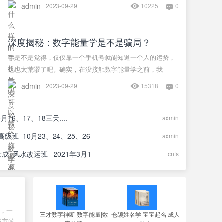
admin
2023-09-29
10225
0
深度揭秘：数字能量学是不是骗局？
你是不是觉得，仅仅靠一个手机号就能知道一个人的运势，
这也太荒谬了吧。确实，在没接触数字能量学之前，我
admin
2023-09-29
15318
0
16、17、18三天....
admin
叶姓合体名字
级班_10月23、24、25、26_
admin
大成_风水改运班 _2021年3月1
cnfs
，一
三才数字神断|数字能量|数
仓颉姓名学|宝宝起名|成人
城市的