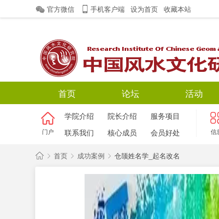
官方微信
手机客户端
设为首页
收藏本站
首页
论坛
活动
学院介绍
院长介绍
服务项目
门户
联系我们
核心成员
会员好处
信
首页
成功案例
仓颉姓名学_起名改名
中
国
›
›
›
风
水