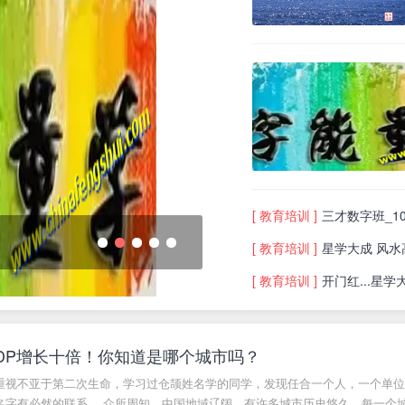
[ 教育培训 ]
三才数字班_10月
付姓和
[ 教育培训 ]
星学大成 风水高
1
2
3
4
5
[ 教育培训 ]
开门红...星学
DP增长十倍！你知道是哪个城市吗？
重视不亚于第二次生命，学习过仓颉姓名学的同学，发现任合一个人，一个单位
名字有必然的联系。 众所周知，中国地域辽阔，有许多城市历史悠久，每一个