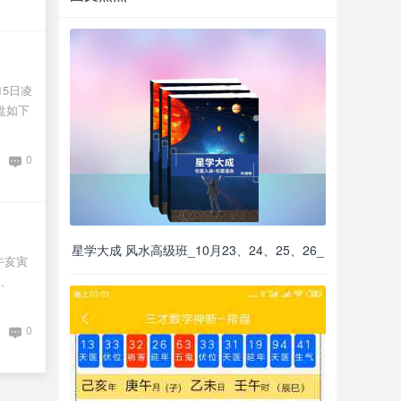
15日凌
排盘如下
0
星学大成 风水高级班_10月23、24、25、26_
午亥寅
、
0