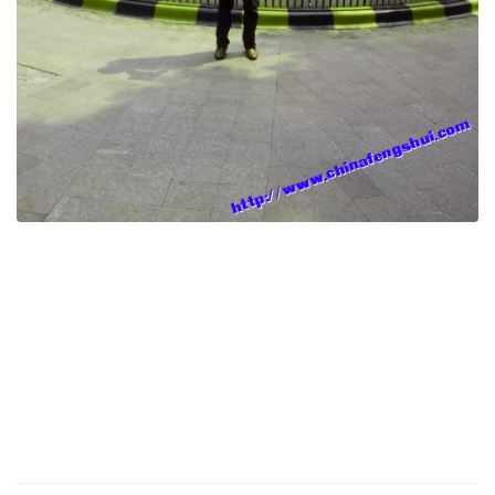
风水
,
风水文化
,
中国风水
,
中国风水文化
,
中国风水
网
,
中国易经网
,
中国风水研究院
,
公司风水
,
商铺风
水
,
别墅风水
,
工厂企业风水
,
城市楼盘风水
,
公司风
水
,
商铺风水
,
酒店风水
,
住宅风水
,
别墅风水
,
楼盘风
水
,
城市风水
,
墓地风
水,www.chinafengshui.com,bbs.chinafengshui.com